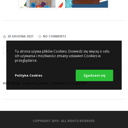
20 GRUDNIA 2021
NO COMMENTS
Ta strona używa plików Cookies. Dowiedz się więcej o celu
ich używania i możliwości zmiany ustawień Cookies w
przeglądarce.
Polityka Cookies
Zgadzam się
POSTED IN:
HOMEPAGE_NEWS
KONKURSY I OLIMPIADY
COPYRIGHT 2019 - ALL RIGHTS RESERVED.