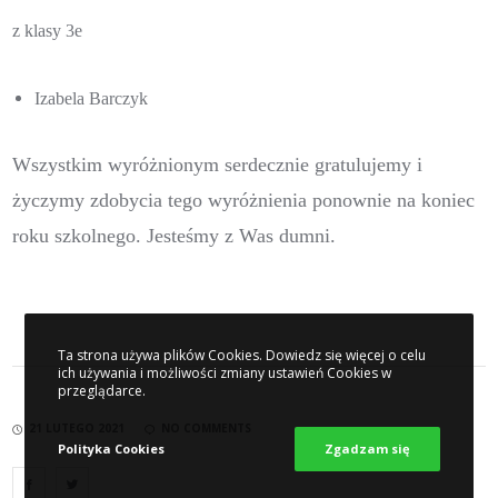
z klasy 3e
Izabela Barczyk
Wszystkim wyróżnionym serdecznie gratulujemy i
życzymy zdobycia tego wyróżnienia ponownie na koniec
roku szkolnego. Jesteśmy z Was dumni.
Ta strona używa plików Cookies. Dowiedz się więcej o celu
ich używania i możliwości zmiany ustawień Cookies w
przeglądarce.
21 LUTEGO 2021
NO COMMENTS
Polityka Cookies
Zgadzam się