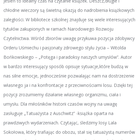
Jesień to idealny czas na czytanie książek. Deszcz,długie i
chłodne wieczory są świetną okazją do nadrobienia książkowych
zaległości. W bibliotece szkolnej znajduje się wiele interesujących
tytułów zakupionych w ramach Narodowego Rozwoju
Czytelnictwa. Wśród zbiorów uwagę przykuwa pozycja zdobywcy
Orderu Uśmiechu i pasjonaty zdrowego stylu życia – Witolda
Bońkowskiego – „Potęga i paradoksy naszych umysłów”. Autor
w bardzo interesujący sposób opisuje sytuacje,które budzą w
nas silne emocje, jednocześnie pozwalając nam na dostrzeżenie
własnego ja i na konfrontacje z przeciwnościami losu. Dzięki tej
pozycji zrozumiemy działanie własnego organizmu, ciała i
umysłu. Dla miłośników historii czasów wojny na uwagę
zasługuje „Tatuażysta z Auschwitz” -książka oparta na
prawdziwych wydarzeniach. Czytając, śledzimy losy Lala
Sokołowa, który trafiając do obozu, stał się tatuażystą numerów