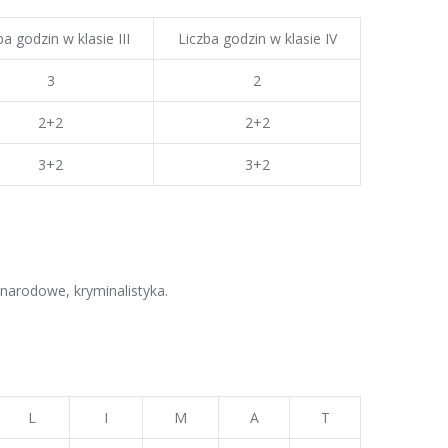
ba godzin w klasie III
Liczba godzin w klasie IV
3
2
2+2
2+2
3+2
3+2
ynarodowe, kryminalistyka.
L
I
M
A
T