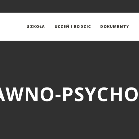
SZKOŁA
UCZEŃ I RODZIC
DOKUMENTY
RAWNO-PSYCHO