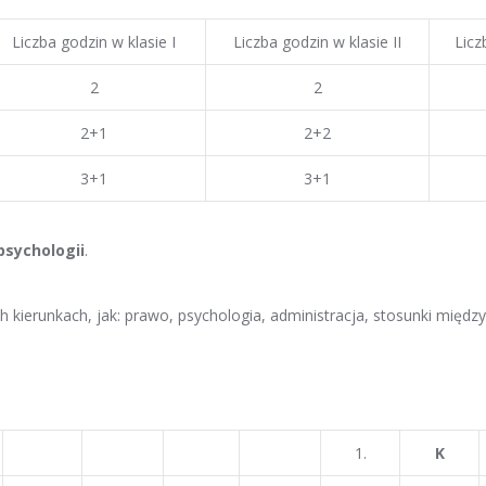
Liczba godzin w klasie I
Liczba godzin w klasie II
Licz
2
2
2+1
2+2
3+1
3+1
psychologii
.
ch kierunkach, jak: prawo, psychologia, administracja, stosunki międz
1.
K