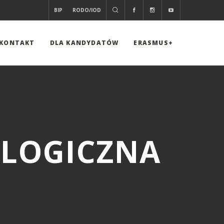
BIP
RODO/IOD
KONTAKT
DLA KANDYDATÓW
ERASMUS+
LOGICZNA